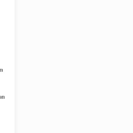
g
an
han