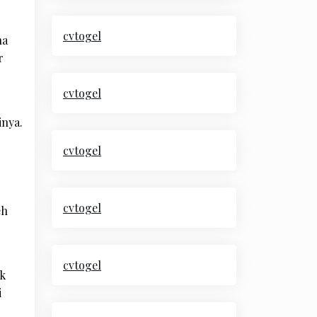
cvtogel
na
r
cvtogel
inya.
cvtogel
cvtogel
eh
cvtogel
ak
i