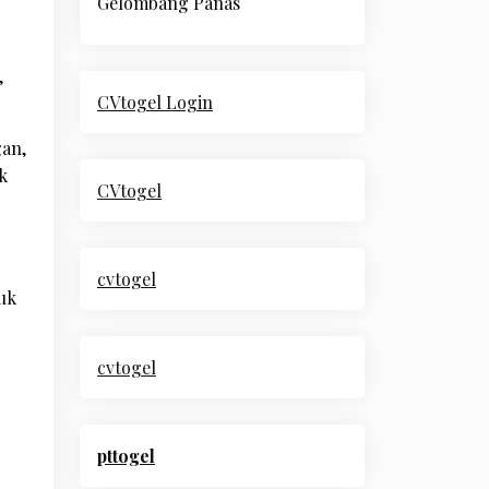
Gelombang Panas
,
CVtogel Login
gan,
k
CVtogel
cvtogel
uk
cvtogel
pttogel