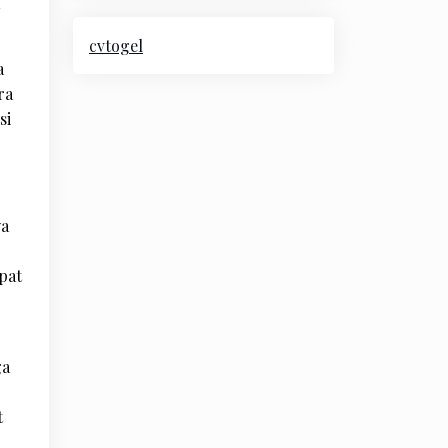
cvtogel
a
ra
si
ya
pat
ga
t