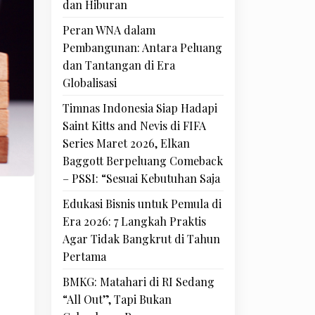
dan Hiburan
Peran WNA dalam
Pembangunan: Antara Peluang
dan Tantangan di Era
Globalisasi
Timnas Indonesia Siap Hadapi
Saint Kitts and Nevis di FIFA
Series Maret 2026, Elkan
Baggott Berpeluang Comeback
– PSSI: “Sesuai Kebutuhan Saja
Edukasi Bisnis untuk Pemula di
Era 2026: 7 Langkah Praktis
Agar Tidak Bangkrut di Tahun
Pertama
BMKG: Matahari di RI Sedang
“All Out”, Tapi Bukan