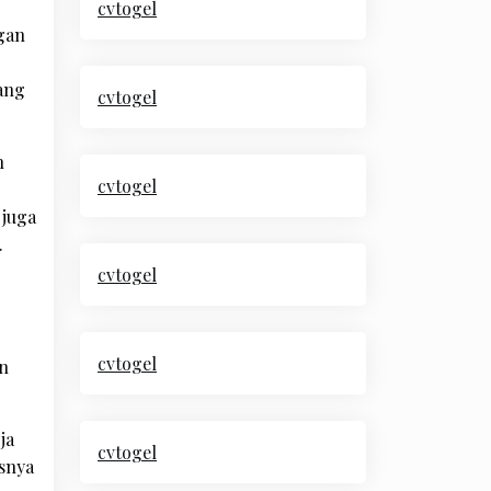
cvtogel
gan
yang
cvtogel
n
cvtogel
 juga
.
cvtogel
cvtogel
an
ja
cvtogel
isnya