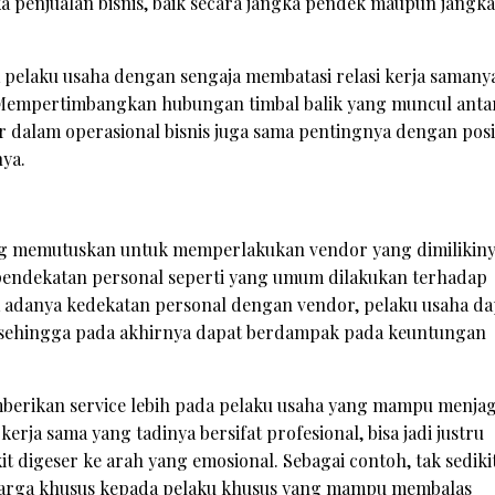
 penjualan bisnis, baik secara jangka pendek maupun jangka
ika pelaku usaha dengan sengaja membatasi relasi kerja samany
Mempertimbangkan hubungan timbal balik yang muncul anta
r dalam operasional bisnis juga sama pentingnya dengan posi
nya.
ng memutuskan untuk memperlakukan vendor yang dimilikin
 pendekatan personal seperti yang umum dilakukan terhadap
 adanya kedekatan personal dengan vendor, pelaku usaha da
, sehingga pada akhirnya dapat berdampak pada keuntungan
emberikan service lebih pada pelaku usaha yang mampu menja
rja sama yang tadinya bersifat profesional, bisa jadi justru
t digeser ke arah yang emosional. Sebagai contoh, tak sediki
arga khusus kepada pelaku khusus yang mampu membalas