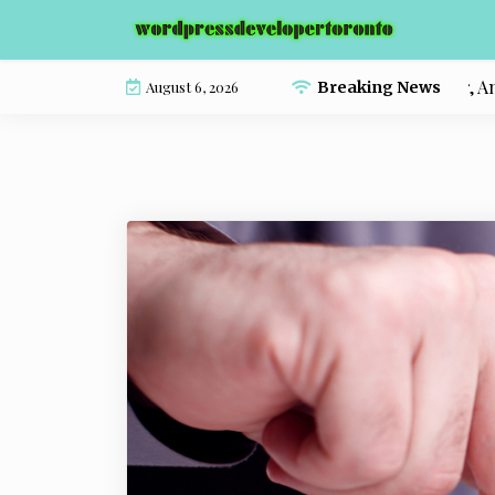
Skip
to
content
Fenomena Ramalan Kembali Populer, Antara 
August 6, 2026
Breaking News